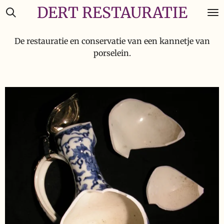
DERT RESTAURATIE
Ga
direct
naar
De restauratie en conservatie van een kannetje van
de
porselein.
hoofdinhoud