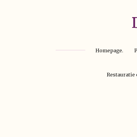
Ga
direct
naar
de
hoofdinhoud
Homepage.
P
Restauratie 